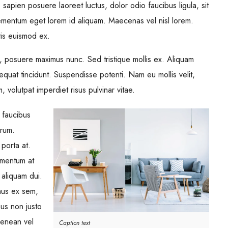
 sapien posuere laoreet luctus, dolor odio faucibus ligula, sit
ementum eget lorem id aliquam. Maecenas vel nisl lorem.
tis euismod ex.
et, posuere maximus nunc. Sed tristique mollis ex. Aliquam
quat tincidunt. Suspendisse potenti. Nam eu mollis velit,
 volutpat imperdiet risus pulvinar vitae.
 faucibus
trum.
 porta at.
imentum at
 aliquam dui.
mus ex sem,
mus non justo
Aenean vel
Caption text