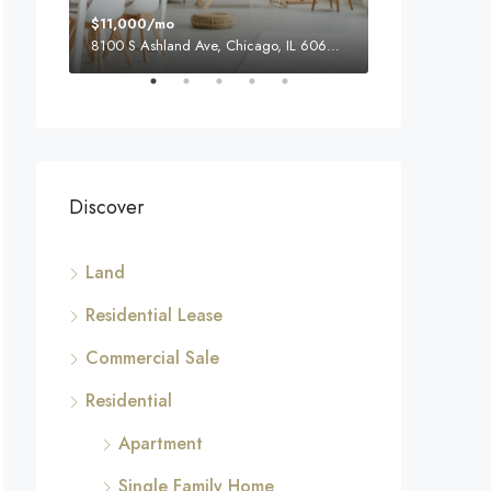
$11,000/mo
$876,000
31, USA
8100 S Ashland Ave, Chicago, IL 60620, USA
Quincy St, Broo
Discover
Land
Residential Lease
Commercial Sale
Residential
Apartment
Single Family Home