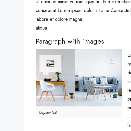
Ut enim ad minim veniam, quis nostrud exercitati
consequat.Lorem ipsum dolor sit ametConsectetur
labore et dolore magna
aliqua.
Paragraph with images
L
n
d
i
l
p
p
Caption text
s
l