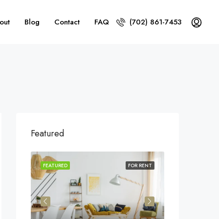
out
Blog
Contact
FAQ
(702) 861-7453
Featured
OR SALE
FEATURED
FOR RENT
FEATURED