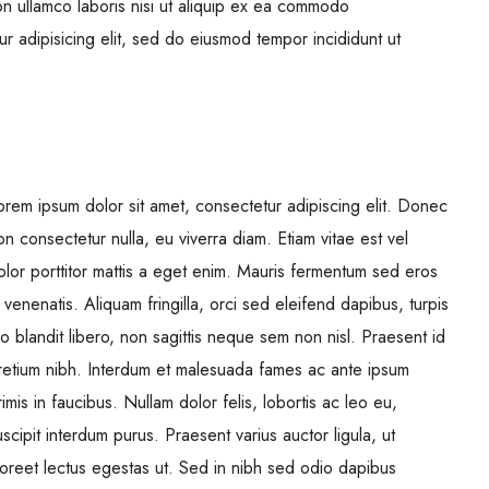
on ullamco laboris nisi ut aliquip ex ea commodo
 adipisicing elit, sed do eiusmod tempor incididunt ut
orem ipsum dolor sit amet, consectetur adipiscing elit. Donec
on consectetur nulla, eu viverra diam. Etiam vitae est vel
olor porttitor mattis a eget enim. Mauris fermentum sed eros
n venenatis. Aliquam fringilla, orci sed eleifend dapibus, turpis
eo blandit libero, non sagittis neque sem non nisl. Praesent id
retium nibh. Interdum et malesuada fames ac ante ipsum
rimis in faucibus. Nullam dolor felis, lobortis ac leo eu,
uscipit interdum purus. Praesent varius auctor ligula, ut
aoreet lectus egestas ut. Sed in nibh sed odio dapibus