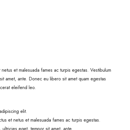
$459,000
100 Chopin Plaza, Miami, FL 331
et netus et malesuada fames ac turpis egestas. Vestibulum
r sit amet, ante. Donec eu libero sit amet quam egestas
cerat eleifend leo.
dipiscing elit.
ctus et netus et malesuada fames ac turpis egestas.
 ultricies eget, tempor sit amet, ante.