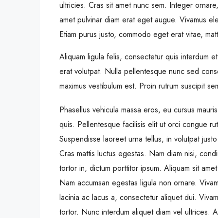
ultricies. Cras sit amet nunc sem. Integer ornare,
amet pulvinar diam erat eget augue. Vivamus el
Etiam purus justo, commodo eget erat vitae, mat
Aliquam ligula felis, consectetur quis interdum 
erat volutpat. Nulla pellentesque nunc sed conse
maximus vestibulum est. Proin rutrum suscipit sem,
Phasellus vehicula massa eros, eu cursus mauris
quis. Pellentesque facilisis elit ut orci congue ru
Suspendisse laoreet urna tellus, in volutpat justo
Cras mattis luctus egestas. Nam diam nisi, cond
tortor in, dictum porttitor ipsum. Aliquam sit amet
Nam accumsan egestas ligula non ornare. Viva
lacinia ac lacus a, consectetur aliquet dui. Viva
tortor. Nunc interdum aliquet diam vel ultrices. 