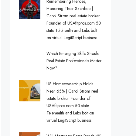
Remembering Heroes,
Honoring Their Sacrifice |
Carol Strom real estate broker.
Founder of USAfitpros.com 50
state Telehealth and Labs bolt-
on virtual LegitScript business
Which Emerging Skills Should
Real Estate Professionals Master
Now?
US Homeownership Holds
Near 65% | Carol Strom real
estate broker. Founder of
USAfitpros.com 50 state
Telehealth and Labs bolt-on
virtual LegitScript business
Will Mortgage Rates Reach 4%