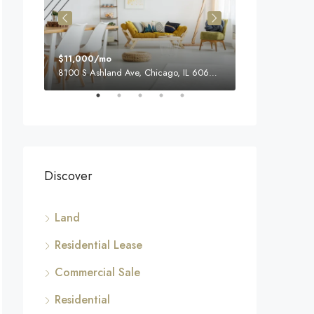
$11,000/mo
$876,000
8100 S Ashland Ave, Chicago, IL 60620, USA
Quincy St, Broo
Discover
Land
Residential Lease
Commercial Sale
Residential