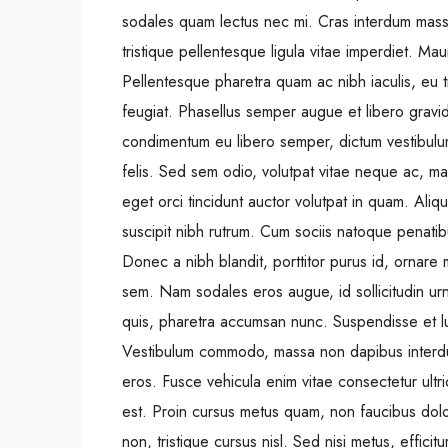
sodales quam lectus nec mi. Cras interdum massa
tristique pellentesque ligula vitae imperdiet. Ma
Pellentesque pharetra quam ac nibh iaculis, eu ti
feugiat. Phasellus semper augue et libero gravida
condimentum eu libero semper, dictum vestibulum 
felis. Sed sem odio, volutpat vitae neque ac, ma
eget orci tincidunt auctor volutpat in quam. Al
suscipit nibh rutrum. Cum sociis natoque penatib
Donec a nibh blandit, porttitor purus id, orna
sem. Nam sodales eros augue, id sollicitudin u
quis, pharetra accumsan nunc. Suspendisse et lu
Vestibulum commodo, massa non dapibus interdum
eros. Fusce vehicula enim vitae consectetur ultri
est. Proin cursus metus quam, non faucibus dolo
non, tristique cursus nisl. Sed nisi metus, effic