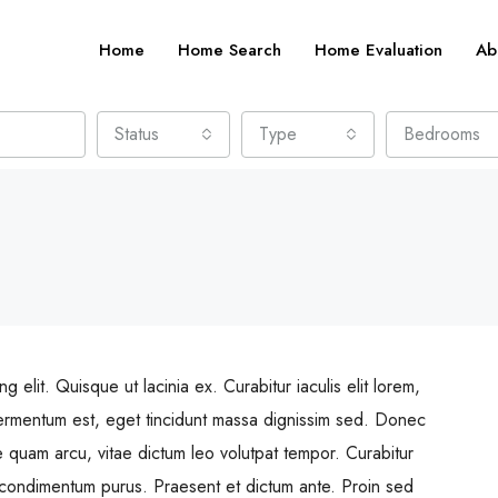
Home
Home Search
Home Evaluation
Ab
Status
Type
Bedrooms
$459,000
 elit. Quisque ut lacinia ex. Curabitur iaculis elit lorem,
100 Chopin Plaza, Miami, FL 331
um fermentum est, eget tincidunt massa dignissim sed. Donec
FEATURED
F
e quam arcu, vitae dictum leo volutpat tempor. Curabitur
condimentum purus. Praesent et dictum ante. Proin sed