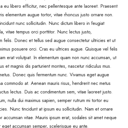
 eu libero efficitur, nec pellentesque ante laoreet. Praesent
uris elementum augue tortor, vitae rhoncus justo ornare non.
ncidunt nunc sollicitudin. Nunc dictum libero in feugiat
, vitae tempus orci porttitor. Nunc lectus justo,
felis. Donec et tellus sed augue consectetur ultricies et ut
ximus posuere orci. Cras eu ultrices augue. Quisque vel felis
iquam erat volutpat. In elementum quam non nunc accumsan, ut
us et magnis dis parturient montes, nascetur ridiculus mus.
re metus. Donec quis fermentum nunc. Vivamus eget augue
rna commodo at. Aenean mauris risus, hendrerit nec metus
ctus lectus. Duis ac condimentum sem, vitae laoreet justo.
, nulla dui maximus sapien, semper rutrum mi tortor eu
cies. Nunc tincidunt at ipsum eu sollicitudin. Nam et ornare
r accumsan vitae. Mauris ipsum erat, sodales sit amet neque
itur eget accumsan semper, scelerisque eu ante.