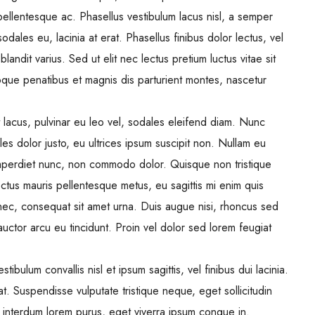
pellentesque ac. Phasellus vestibulum lacus nisl, a semper
ales eu, lacinia at erat. Phasellus finibus dolor lectus, vel
s blandit varius. Sed ut elit nec lectus pretium luctus vitae sit
oque penatibus et magnis dis parturient montes, nascetur
t lacus, pulvinar eu leo vel, sodales eleifend diam. Nunc
dales dolor justo, eu ultrices ipsum suscipit non. Nullam eu
 imperdiet nunc, non commodo dolor. Quisque non tristique
ectus mauris pellentesque metus, eu sagittis mi enim quis
nec, consequat sit amet urna. Duis augue nisi, rhoncus sed
auctor arcu eu tincidunt. Proin vel dolor sed lorem feugiat
ibulum convallis nisl et ipsum sagittis, vel finibus dui lacinia.
 Suspendisse vulputate tristique neque, eget sollicitudin
interdum lorem purus, eget viverra ipsum congue in.