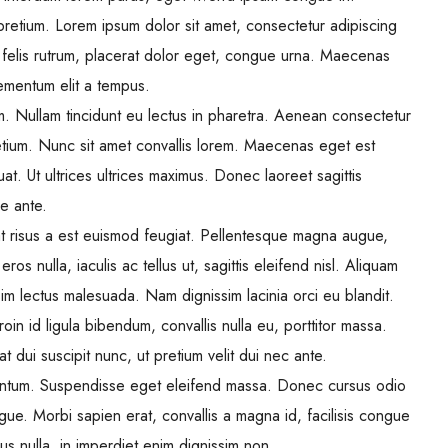
retium. Lorem ipsum dolor sit amet, consectetur adipiscing
eu felis rutrum, placerat dolor eget, congue urna. Maecenas
lementum elit a tempus.
m. Nullam tincidunt eu lectus in pharetra. Aenean consectetur
retium. Nunc sit amet convallis lorem. Maecenas eget est
. Ut ultrices ultrices maximus. Donec laoreet sagittis
ue ante.
t risus a est euismod feugiat. Pellentesque magna augue,
os nulla, iaculis ac tellus ut, sagittis eleifend nisl. Aliquam
sim lectus malesuada. Nam dignissim lacinia orci eu blandit.
roin id ligula bibendum, convallis nulla eu, porttitor massa.
t dui suscipit nunc, ut pretium velit dui nec ante.
entum. Suspendisse eget eleifend massa. Donec cursus odio
ngue. Morbi sapien erat, convallis a magna id, facilisis congue
s nulla, in imperdiet enim dignissim non.