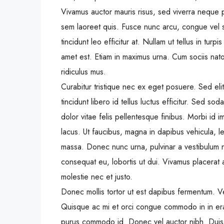
Vivamus auctor mauris risus, sed viverra neque 
sem laoreet quis. Fusce nunc arcu, congue vel sod
tincidunt leo efficitur at. Nullam ut tellus in turpi
amet est. Etiam in maximus urna. Cum sociis nat
ridiculus mus.
Curabitur tristique nec ex eget posuere. Sed eli
tincidunt libero id tellus luctus efficitur. Sed so
dolor vitae felis pellentesque finibus. Morbi id
lacus. Ut faucibus, magna in dapibus vehicula, l
massa. Donec nunc urna, pulvinar a vestibulum 
consequat eu, lobortis ut dui. Vivamus placerat 
molestie nec et justo.
Donec mollis tortor ut est dapibus fermentum. Vest
Quisque ac mi et orci congue commodo in in erat.
purus commodo id. Donec vel auctor nibh. Duis 