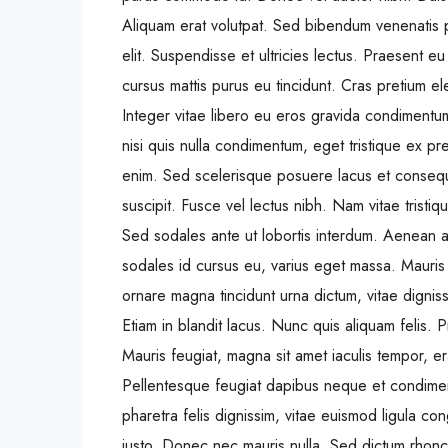
Aliquam erat volutpat. Sed bibendum venenatis p
elit. Suspendisse et ultricies lectus. Praesent 
cursus mattis purus eu tincidunt. Cras pretium e
Integer vitae libero eu eros gravida condimentu
nisi quis nulla condimentum, eget tristique ex p
enim. Sed scelerisque posuere lacus et consequat
suscipit. Fusce vel lectus nibh. Nam vitae tristiq
Sed sodales ante ut lobortis interdum. Aenean a
sodales id cursus eu, varius eget massa. Mauris er
ornare magna tincidunt urna dictum, vitae dignis
Etiam in blandit lacus. Nunc quis aliquam felis. P
Mauris feugiat, magna sit amet iaculis tempor, era
Pellentesque feugiat dapibus neque et condim
pharetra felis dignissim, vitae euismod ligula co
justo. Donec nec mauris nulla. Sed dictum rhoncu