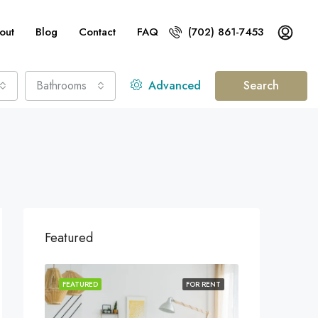
out
Blog
Contact
FAQ
(702) 861-7453
Bathrooms
Advanced
Search
Featured
31, USA
OR SALE
FEATURED
FOR RENT
FEATURED