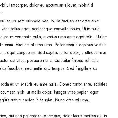
bi ullamcorper, dolor eu accumsan aliquet, nibh nisl
cu.
eu iaculis sem euismod nec. Nulla facilisis est vitae enim
vitae tellus eget, scelerisque convallis ipsum. Ut id nulla
la ipsum venenatis nulla, a varius urna ante eget felis. Nullam
ttis enim. Aliquam at urna urna. Pellentesque dapibus velit ut
am, eget congue mi. Sed sagittis tortor dolor, a ultrices risus
ctor est vitae, posuere nunc. Curabitur finibus vehicula
lus faucibus, nec mattis orci tempus. Sed fringilla eros
sodales ut. Mauris eu ante nulla. Donec tortor ante, sodales
ccumsan nibh, ut mollis dolor. Integer vitae sapien eget
ittis rutrum sapien in feugiat. Nunc vitae mi urna.
icies, dui non pellentesque tempus, dolor lacus facilisis ex, in