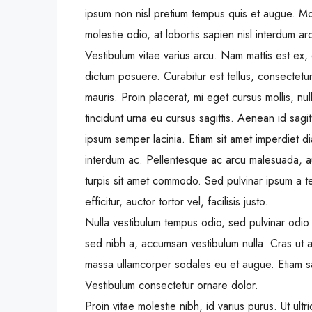
ipsum non nisl pretium tempus quis et augue. Mor
molestie odio, at lobortis sapien nisl interdum ar
Vestibulum vitae varius arcu. Nam mattis est ex, 
dictum posuere. Curabitur est tellus, consectetur 
mauris. Proin placerat, mi eget cursus mollis, nul
tincidunt urna eu cursus sagittis. Aenean id sagi
ipsum semper lacinia. Etiam sit amet imperdiet di
interdum ac. Pellentesque ac arcu malesuada, au
turpis sit amet commodo. Sed pulvinar ipsum a tel
efficitur, auctor tortor vel, facilisis justo.
Nulla vestibulum tempus odio, sed pulvinar odio 
sed nibh a, accumsan vestibulum nulla. Cras ut a
massa ullamcorper sodales eu et augue. Etiam sag
Vestibulum consectetur ornare dolor.
Proin vitae molestie nibh, id varius purus. Ut ultr